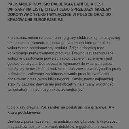
PALISANDER INDYJSKI DALBERGIA LATIFOLIA JEST
WPISANY NA LISTĘ CITES I JEGO SPRZEDAŻY MOŻEMY
DOKONYWAĆ TYLKO I WYŁĄCZNIE W POLSCE ORAZ DO
KRAJÓW UNII EUROPEJSKIEJ!
z przeznaczeniem na podstrunnicę gitary elektrycznej, akustycznej
lub innego instrumentu strunowego, w ramach którego można
wykorzystać przedstawiony produkt. Zdjęcia dotyczą tego
konkretnego numerowanego produktu. Drewno jest sezonowane,
wstępnie oszlifowane powierzchniowo papierem ściernym i jest
gotowe do użycia. Dostosowanie wymiarów do własnych celów
należy przeprowadzić samodzielnie. Jak zawsze w przypadku pracy
z drewnem, zalecamy zaaklimatyzowanie produktu w miejscu
docelowym przez okres kilku tygodni. Każdy, nawet najbardziej
stabilny gatunek drewna nie jest obojętny na zmiany wilgotności,
temperatury i innych czynników zewnętrznych.
Opis klasy drewna:
Palisander na podstrunnice gitarowe, A –
klasa podstawowa
Drewno z przeznaczeniem na podstrunnice gitarowe, w większości
przypadków bez jakichkolwiek defektów, o gęstości przeważnie