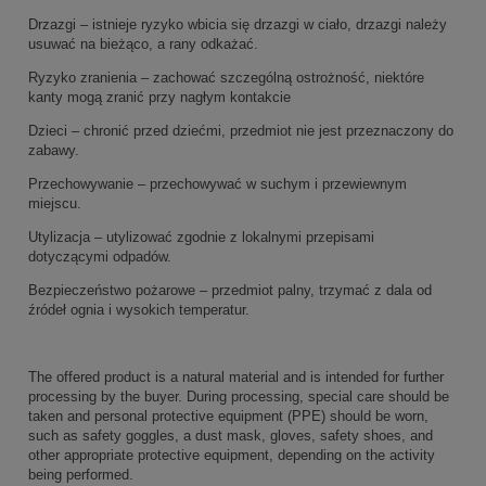
Drzazgi – istnieje ryzyko wbicia się drzazgi w ciało, drzazgi należy
usuwać na bieżąco, a rany odkażać.
Ryzyko zranienia – zachować szczególną ostrożność, niektóre
kanty mogą zranić przy nagłym kontakcie
Dzieci – chronić przed dziećmi, przedmiot nie jest przeznaczony do
zabawy.
Przechowywanie – przechowywać w suchym i przewiewnym
miejscu.
Utylizacja – utylizować zgodnie z lokalnymi przepisami
dotyczącymi odpadów.
Bezpieczeństwo pożarowe – przedmiot palny, trzymać z dala od
źródeł ognia i wysokich temperatur.
The offered product is a natural material and is intended for further
processing by the buyer. During processing, special care should be
taken and personal protective equipment (PPE) should be worn,
such as safety goggles, a dust mask, gloves, safety shoes, and
other appropriate protective equipment, depending on the activity
being performed.