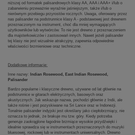
niższej od formatek palisandrowych klasy AA, AAA i AAA+ i/lub o
zabarwieniu przeważnie wyraźnie jaśniejszym, także i/lub o
nierównym przebiegu przyrostów rocznych. Uwaga, oferowany przez
nas palisander na podstrunnice klasy A - podstawowej jest drewnem
przeznaczonym na instrument, choć dla mniej wymagających
użytkowników lub wytwórców. To nie jest drewno z przeznaczeniem
dla majsterkowiczów i zastosowań innych. Nawet jeżeli palisander
tej klasy nie jest wizualnie atrakcyjny, zapewnia odpowiednie
właściwości brzmieniowe oraz techniczne.
Dodatkowe informacje:
Inne nazwy:
Indian Rosewood, East Indian Rosewood,
Palisander
Bardzo popularne i klasyczne drewno, używane od lat głównie na
podstrunnice w gitarach elektrycznych, basowych oraz
akustycznych. Jak wskazuje nazwa, pochodzi głównie z Indii, ale
także rośnie i jest pozyskiwane na Sri Lance oraz w Indonezji.
Tonalnie palisander indyjski jest określany jako ciepłobrzmiący, nie
oznacza to jednak, że brakuje mu tzw. góry. Kiedy potrzeba
generuje zaokrąglone łagodnie brzmiące wysokie przydźwięki i
idealnie sprawdza się w instrumentach przeznaczonych do muzyki
bluesowej, rockowej lub w instrumentach uniwersalnych. Drewno