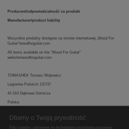
Producent/odpowiedzialność za produkt
Manufacturer/product liability
Wszystkie produkty dostępne na stronie internetowej „Wood For
Guitar”/woodforguitar.com
All items available on the "Wood For Guitar"
website/woodforguitar.com
TOMASHEK Tomasz Wojtowicz
Legionów Polskich 137/37
41-310 Dąbrowa Górnicza
Polska
Dbamy o Twoją prywatność
Tomasz Wojtowicz
Pliki cookies i pokrewne im technologie umożliwiają poprawne
Tel. +48/ 882803692