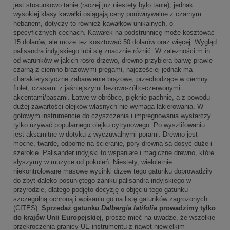
jest stosunkowo tanie (raczej już niestety było tanie), jednak
wysokiej klasy kawałki osiągają ceny porównywalne z czarnym
hebanem, dotyczy to również kawałków unikalnych, o
specyficznych cechach. Kawałek na podstrunnicę może kosztować
15 dolarów, ale może też kosztować 50 dolarów oraz więcej. Wygląd
palisandra indyjskiego lubi się znacznie różnić. W zależności m.in.
od warunków w jakich rosło drzewo, drewno przybiera barwę prawie
czarną z ciemno-brązowymi pręgami, najczęściej jednak ma
charakterystyczne zabarwienie brązowe, przechodzące w ciemny
fiolet, czasami z jaśniejszymi beżowo-żółto-czerwonymi
akcentami/pasami. Łatwe w obróbce, pięknie pachnie, a z powodu
dużej zawartości olejków własnych nie wymaga lakierowania. W
gotowym instrumencie do czyszczenia i impregnowania wystarczy
tylko używać popularnego olejku cytrynowego. Po wyszlifowaniu
jest aksamitne w dotyku z wyczuwalnymi porami. Drewno jest
mocne, twarde, odporne na ścieranie, pory drewna są dosyć duże i
szerokie. Palisander indyjski to wspaniałe i magiczne drewno, które
słyszymy w muzyce od pokoleń. Niestety, wieloletnie
niekontrolowane masowe wycinki drzew tego gatunku doprowadziły
do zbyt daleko posuniętego zaniku palisandra indyjskiego w
przyrodzie, dlatego podjęto decyzję o objęciu tego gatunku
szczególną ochroną i wpisaniu go na listę gatunków zagrożonych
(CITES).
Sprzedaż gatunku
Dalbergia latifolia
prowadzimy tylko
do krajów Unii Europejskiej
, proszę mieć na uwadze, że wszelkie
przekroczenia granicy UE instrumentu z nawet niewielkim