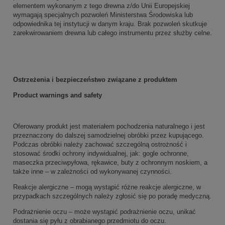
elementem wykonanym z tego drewna z/do Unii Europejskiej
wymagają specjalnych pozwoleń Ministerstwa Środowiska lub
odpowiednika tej instytucji w danym kraju. Brak pozwoleń skutkuje
zarekwirowaniem drewna lub całego instrumentu przez służby celne.
Ostrzeżenia i bezpieczeństwo związane z produktem
Product warnings and safety
Oferowany produkt jest materiałem pochodzenia naturalnego i jest
przeznaczony do dalszej samodzielnej obróbki przez kupującego.
Podczas obróbki należy zachować szczególną ostrożność i
stosować środki ochrony indywidualnej, jak: gogle ochronne,
maseczka przeciwpyłowa, rękawice, buty z ochronnym noskiem, a
także inne – w zależności od wykonywanej czynności.
Reakcje alergiczne – mogą wystąpić różne reakcje alergiczne, w
przypadkach szczególnych należy zgłosić się po poradę medyczną.
Podrażnienie oczu – może wystąpić podrażnienie oczu, unikać
dostania się pyłu z obrabianego przedmiotu do oczu.