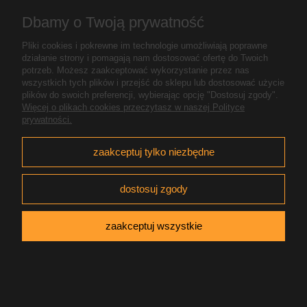
Dbamy o Twoją prywatność
O nas
Pliki cookies i pokrewne im technologie umożliwiają poprawne
działanie strony i pomagają nam dostosować ofertę do Twoich
pokaż pełną wersję strony
potrzeb. Możesz zaakceptować wykorzystanie przez nas
wszystkich tych plików i przejść do sklepu lub dostosować użycie
Sklep internetowy Shoper.pl
plików do swoich preferencji, wybierając opcję "Dostosuj zgody".
Więcej o plikach cookies przeczytasz w naszej Polityce
prywatności.
zaakceptuj tylko niezbędne
dostosuj zgody
zaakceptuj wszystkie