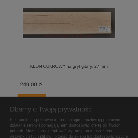
KLON CUKROWY na gryf gitary, 27 mm
249,00 zł
do koszyka
Dbamy o Twoją prywatność
Pliki cookies i pokrewne im technologie umożliwiają poprawne
«
1
2
3
4
5
...
48
»
działanie strony i pomagają nam dostosować ofertę do Twoich
potrzeb. Możesz zaakceptować wykorzystanie przez nas
wszystkich tych plików i przejść do sklepu lub dostosować użycie