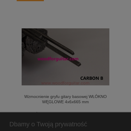
Wzmocnienie gryfu gitary basowej WŁÓKNO
WĘGLOWE 4x6x665 mm
59,00 zł
Dbamy o Twoją prywatność
do koszyka