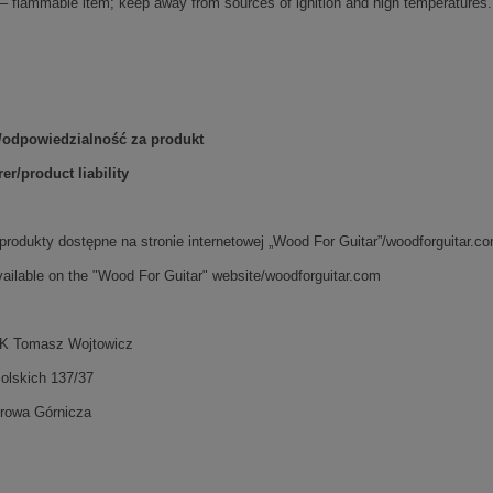
 – flammable item; keep away from sources of ignition and high temperatures.
/odpowiedzialność za produkt
er/product liability
rodukty dostępne na stronie internetowej „Wood For Guitar”/woodforguitar.c
vailable on the "Wood For Guitar" website/woodforguitar.com
 Tomasz Wojtowicz
olskich 137/37
rowa Górnicza