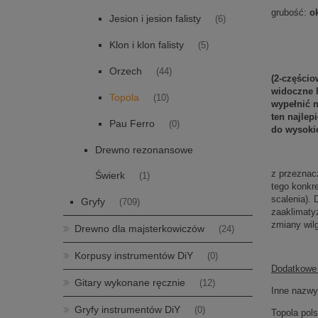
grubość:
ok
Jesion i jesion falisty
(6)
Klon i klon falisty
(5)
Orzech
(44)
(2-częścio
widoczne l
Topola
(10)
wypełnić 
ten najle
Pau Ferro
(0)
do wysoki
Drewno rezonansowe
z przeznac
Świerk
(1)
tego konkr
scalenia).
Gryfy
(709)
zaaklimatyz
zmiany wil
Drewno dla majsterkowiczów
(24)
Korpusy instrumentów DiY
(0)
Dodatkowe 
Gitary wykonane ręcznie
(12)
Inne nazw
Gryfy instrumentów DiY
(0)
Topola pol