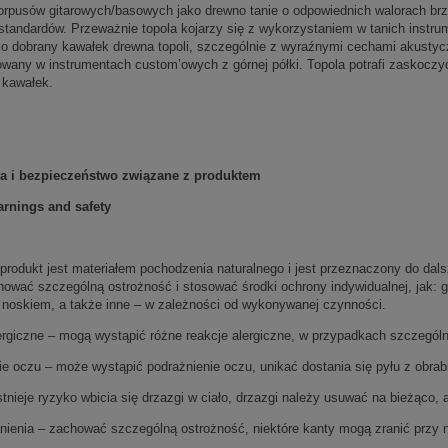
korpusów gitarowych/basowych jako drewno tanie o odpowiednich walorach br
standardów. Przeważnie topola kojarzy się z wykorzystaniem w tanich instrum
o dobrany kawałek drewna topoli, szczególnie z wyraźnymi cechami akustyczn
wany w instrumentach custom’owych z górnej półki. Topola potrafi zaskoczyć,
 kawałek.
ia i bezpieczeństwo związane z produktem
rnings and safety
produkt jest materiałem pochodzenia naturalnego i jest przeznaczony do dal
hować szczególną ostrożność i stosować środki ochrony indywidualnej, jak: 
noskiem, a także inne – w zależności od wykonywanej czynności.
ergiczne – mogą wystąpić różne reakcje alergiczne, w przypadkach szczegól
ie oczu – może wystąpić podrażnienie oczu, unikać dostania się pyłu z obra
stnieje ryzyko wbicia się drzazgi w ciało, drzazgi należy usuwać na bieżąco,
nienia – zachować szczególną ostrożność, niektóre kanty mogą zranić przy 