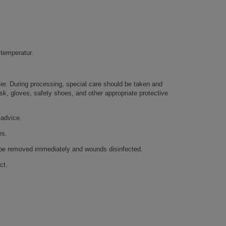
temperatur.
uyer. During processing, special care should be taken and
k, gloves, safety shoes, and other appropriate protective
 advice.
es.
ld be removed immediately and wounds disinfected.
ct.