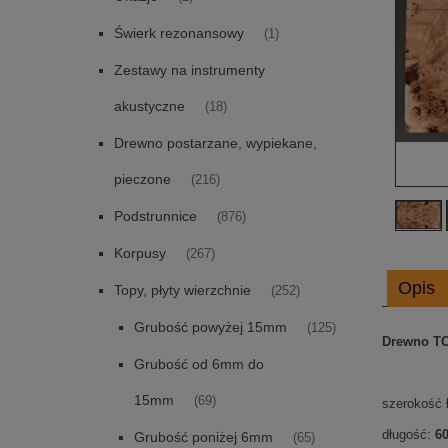
Świerk rezonansowy
(1)
Zestawy na instrumenty
akustyczne
(18)
Drewno postarzane, wypiekane,
pieczone
(216)
Podstrunnice
(876)
Korpusy
(267)
Opis
Topy, płyty wierzchnie
(252)
Grubość powyżej 15mm
(125)
Drewno 
Grubość od 6mm do
15mm
(69)
szerokość 
długość:
6
Grubość poniżej 6mm
(65)