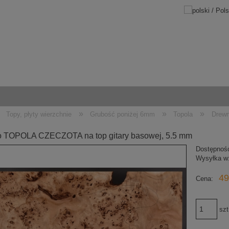
»
»
»
Topy, płyty wierzchnie
Grubość poniżej 6mm
Topola
Drewn
 TOPOLA CZECZOTA na top gitary basowej, 5.5 mm
Dostępnoś
Wysyłka w
49
Cena:
szt