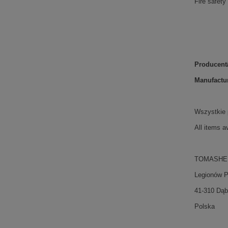
Fire safety
Producent
Manufactur
Wszystkie p
All items a
TOMASHEK
Legionów P
41-310 Dąb
Polska