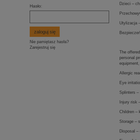
Dzieci – ch
Hasło:
Przechowyw
Utylizacja
zaloguj się
Bezpieczeń
Nie pamiętasz hasła?
Zarejestruj się
The offered
personal pr
equipment, 
Allergic re
Eye irritat
Splinters –
Injury ris
Children – 
Storage – s
Disposal – 