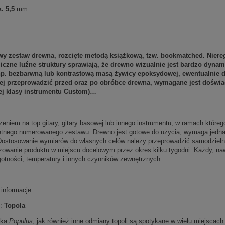
. 5,5
mm
wy zestaw drewna, rozcięte metodą książkową, tzw. bookmatched. Nieregu
iczne luźne struktury sprawiają, że drewno wizualnie jest bardzo dynam
np. bezbarwną lub kontrastową masą żywicy epoksydowej, ewentualnie 
piej przeprowadzić przed oraz po obróbce drewna, wymagane jest doświ
ej klasy instrumentu Custom)…
zeniem na top gitary, gitary basowej lub innego instrumentu, w ramach któr
etnego numerowanego zestawu. Drewno jest gotowe do użycia, wymaga jednak s
 Dostosowanie wymiarów do własnych celów należy przeprowadzić samodziel
owanie produktu w miejscu docelowym przez okres kilku tygodni. Każdy, nawe
gotności, temperatury i innych czynników zewnętrznych.
informacje:
y:
Topola
ska
Populus
, jak również inne odmiany topoli są spotykane w wielu miejsca