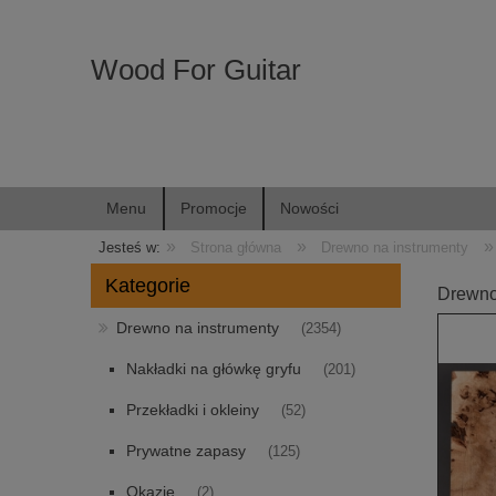
Wood For Guitar
Menu
Promocje
Nowości
»
»
»
Jesteś w:
Strona główna
Drewno na instrumenty
Kategorie
Drewno
Drewno na instrumenty
(2354)
Nakładki na główkę gryfu
(201)
Przekładki i okleiny
(52)
Prywatne zapasy
(125)
Okazje
(2)