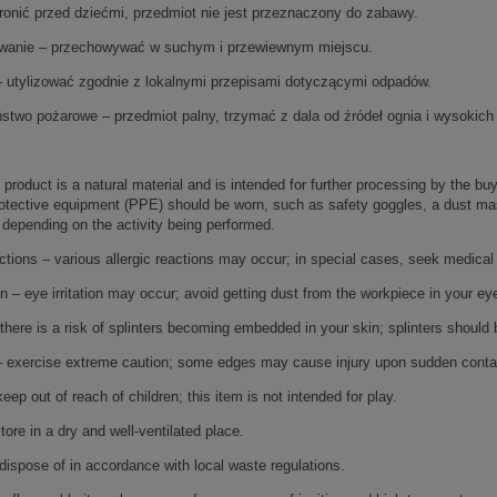
ronić przed dziećmi, przedmiot nie jest przeznaczony do zabawy.
anie – przechowywać w suchym i przewiewnym miejscu.
 – utylizować zgodnie z lokalnymi przepisami dotyczącymi odpadów.
stwo pożarowe – przedmiot palny, trzymać z dala od źródeł ognia i wysokich 
 product is a natural material and is intended for further processing by the b
otective equipment (PPE) should be worn, such as safety goggles, a dust mas
depending on the activity being performed.
actions – various allergic reactions may occur; in special cases, seek medical
ion – eye irritation may occur; avoid getting dust from the workpiece in your ey
 there is a risk of splinters becoming embedded in your skin; splinters shou
k – exercise extreme caution; some edges may cause injury upon sudden conta
keep out of reach of children; this item is not intended for play.
tore in a dry and well-ventilated place.
dispose of in accordance with local waste regulations.