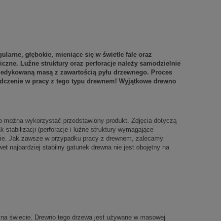
larne, głębokie, mieniące się w świetle fale oraz
iczne. Luźne struktury oraz perforacje należy samodzielnie
dedykowaną masą z zawartością pyłu drzewnego. Proces
adczenie w pracy z tego typu drewnem! Wyjątkowe drewno
ego można wykorzystać przedstawiony produkt. Zdjęcia dotyczą
tabilizacji (perforacje i luźne struktury wymagające
nie. Jak zawsze w przypadku pracy z drewnem, zalecamy
t najbardziej stabilny gatunek drewna nie jest obojętny na
ch na świecie. Drewno tego drzewa jest używane w masowej