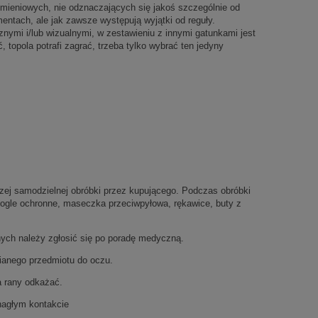
zmieniowych, nie odznaczających się jakoś szczególnie od
entach, ale jak zawsze występują wyjątki od reguły.
ymi i/lub wizualnymi, w zestawieniu z innymi gatunkami jest
 topola potrafi zagrać, trzeba tylko wybrać ten jedyny
szej samodzielnej obróbki przez kupującego. Podczas obróbki
gogle ochronne, maseczka przeciwpyłowa, rękawice, buty z
nych należy zgłosić się po poradę medyczną.
bianego przedmiotu do oczu.
 a rany odkażać.
nagłym kontakcie