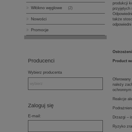
produkcji 
Włókno węglowe
(2)
przyjętych 
Odpowiedni
Nowości
także stoso
odpowiedni
Promocje
Ostrzeżen
Producenci
Product wa
Wybierz producenta
Oferowany 
należy zac
ochronnym 
Reakcje al
Zaloguj się
Podrażnien
E-mail:
Drzazgi – i
Ryzyko zra