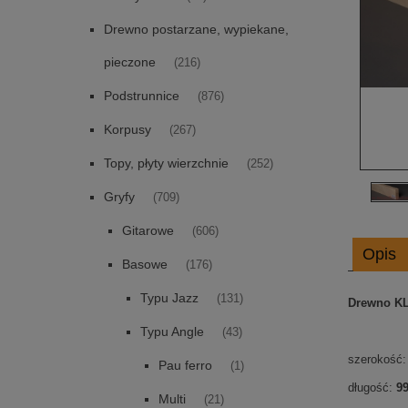
Drewno postarzane, wypiekane,
pieczone
(216)
Podstrunnice
(876)
Korpusy
(267)
Topy, płyty wierzchnie
(252)
Gryfy
(709)
Gitarowe
(606)
Opis
Basowe
(176)
Typu Jazz
(131)
Drewno K
Typu Angle
(43)
szerokość:
Pau ferro
(1)
długość:
99
Multi
(21)