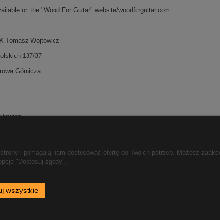
vailable on the "Wood For Guitar" website/woodforguitar.com
 Tomasz Wojtowicz
olskich 137/37
rowa Górnicza
jtowicz
882803692
tar@gmail.com
ie strony i pomagają nam dostosować ofertę do Twoich potrzeb. Możesz zaakc
opcję "Dostosuj zgody".
Płatności i dostawa
Informacje
j wszystkie
Formy płatności
Regulamin
Czas i koszty dostawy
Polityka prywatno
Czas realizacji zamówienia
Jak kupować?