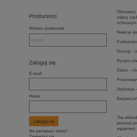
Oferowany 
Producenci
należy zac
ochronnym 
Wybierz producenta
Reakcje al
Podrażnien
Drzazgi – i
Ryzyko zra
Zaloguj się
Dzieci – ch
E-mail:
Przechowyw
Utylizacja
Hasło:
Bezpieczeń
The offered
zaloguj się
personal pr
equipment, 
Nie pamiętasz hasła?
Zarejestruj się