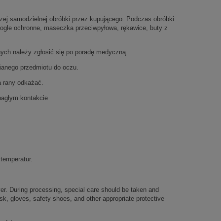
szej samodzielnej obróbki przez kupującego. Podczas obróbki
gogle ochronne, maseczka przeciwpyłowa, rękawice, buty z
nych należy zgłosić się po poradę medyczną.
bianego przedmiotu do oczu.
 a rany odkażać.
nagłym kontakcie
temperatur.
uyer. During processing, special care should be taken and
k, gloves, safety shoes, and other appropriate protective