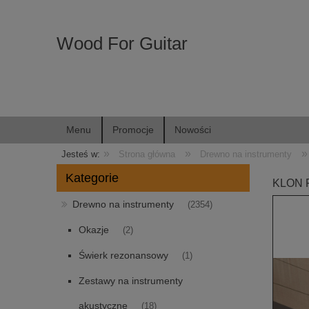
Wood For Guitar
Menu
Promocje
Nowości
»
»
»
Jesteś w:
Strona główna
Drewno na instrumenty
Kategorie
KLON F
Drewno na instrumenty
(2354)
Okazje
(2)
Świerk rezonansowy
(1)
Zestawy na instrumenty
akustyczne
(18)