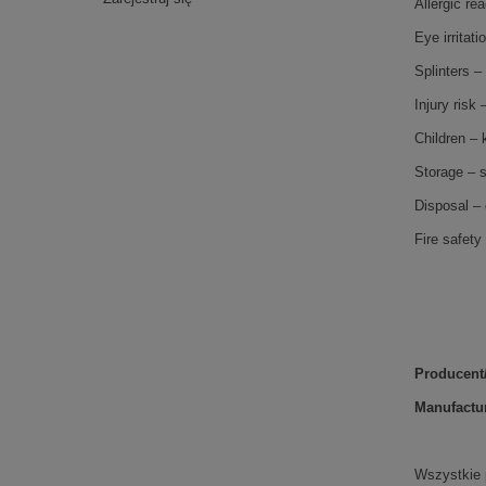
Allergic re
Eye irritat
Splinters –
Injury ris
Children – 
Storage – s
Disposal – 
Fire safety
Producent
Manufactur
Wszystkie p