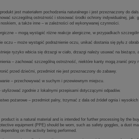
produkt jest materiałem pochodzenia naturalnego i jest przeznaczony do dal
hować szczególną ostrożność i stosować środki ochrony indywidualnej, jak: 
noskiem, a także inne – w zależności od wykonywanej czynności.
ergiczne – mogą wystąpić różne reakcje alergiczne, w przypadkach szczegól
ie oczu – może wystąpić podrażnienie oczu, unikać dostania się pyłu z obra
stnieje ryzyko wbicia się drzazgi w ciało, drzazgi należy usuwać na bieżąco,
nienia – zachować szczególną ostrożność, niektóre kanty mogą zranić przy 
ronić przed dziećmi, przedmiot nie jest przeznaczony do zabawy.
anie – przechowywać w suchym i przewiewnym miejscu.
 – utylizować zgodnie z lokalnymi przepisami dotyczącymi odpadów.
stwo pożarowe – przedmiot palny, trzymać z dala od źródeł ognia i wysokich 
 product is a natural material and is intended for further processing by the b
otective equipment (PPE) should be worn, such as safety goggles, a dust mas
depending on the activity being performed.