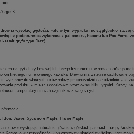
4
mm
40
kg/m3
 drewna wysokiej gęstości. Fale w tym wypadku nie są głębokie, raczej d
ówką i z podstrunnicą wykonaną z palisandru, hebanu lub Pau Ferro, w
kształt gryfu typu Jazz)…
zeniem na gryf gitary basowej lub innego instrumentu, w ramach którego mo
go konkretnego numerowanego kawałka. Drewno ma wstępnie oszlifowane obyd
ie wymiarów do własnych celów należy przeprowadzić samodzielnie. Jak z
owanie produktu w miejscu docelowym przez okres kilku tygodni. Każdy, nawe
gotności, temperatury i innych czynników zewnętrznych.
informacje:
y:
Klon,
Jawor, Sycamore Maple, Flame Maple
ianie jawor występuje naturalnie głównie w górskich pasmach Europy środk
z Karpat, a w szczególności klon wzorzysty płomienisty (falisty, tiger maple