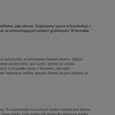
elikatne, jako akcent. Sugerujemy użycie w konstrukcji z
raz ze wzmacniającymi prętami grafitowymi. W formatkę
żna wykorzystać przedstawiony kawałek drewna. Zdjęcia
wie powierzchnie, jest suche i gotowe do użycia.
awsze w przypadku pracy z drewnem, zalecamy
t najbardziej stabilny gatunek drewna nie jest obojętny na
owej. Do zastosowań muzycznych bardzo cenione jest drewno
, flame maple, curly maple) lub ptasie oko (birdseye maple),