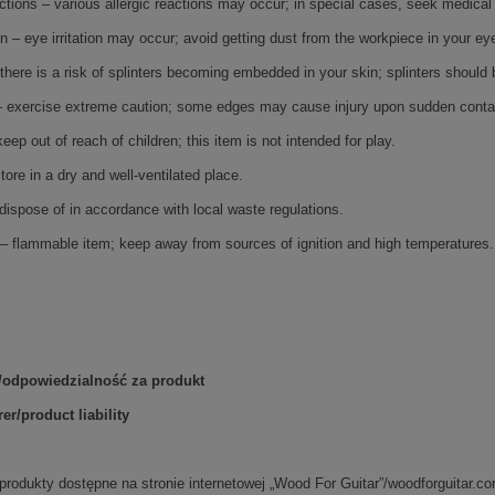
actions – various allergic reactions may occur; in special cases, seek medical
ion – eye irritation may occur; avoid getting dust from the workpiece in your ey
 there is a risk of splinters becoming embedded in your skin; splinters shou
k – exercise extreme caution; some edges may cause injury upon sudden conta
keep out of reach of children; this item is not intended for play.
tore in a dry and well-ventilated place.
dispose of in accordance with local waste regulations.
 – flammable item; keep away from sources of ignition and high temperatures.
/odpowiedzialność za produkt
er/product liability
rodukty dostępne na stronie internetowej „Wood For Guitar”/woodforguitar.c