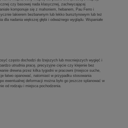
ycznej czy basowej nada klasycznej, zachwycającej
paniale komponuje się z mahoniem, hebanem, Pau Ferro i
ycznie lakierem bezbarwnym lub lekko bursztynowym lub też
a dla nadania większej głębi i odważnego wyglądu. Wspaniałe
dosyć często dochodzi do lżejszych lub mocniejszych wygięć i
dzo utrudnia pracę, precyzyjne cięcie czy klejenie bez
anie drewna przez kilka tygodni w pracowni (miejsce suche,
cje łatwo opanować, natomiast w przypadku stosowania
y po ewentualnej deformacji można było go jeszcze splanować w
ie od rodzaju i miejsca pochodzenia.