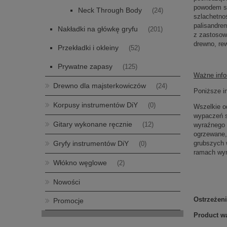
powodem są
Neck Through Body
(24)
szlachetno
palisandre
Nakładki na główkę gryfu
(201)
z zastosow
drewno, rew
Przekładki i okleiny
(52)
Prywatne zapasy
(125)
Ważne info
Drewno dla majsterkowiczów
(24)
Poniższe i
Korpusy instrumentów DiY
(0)
Wszelkie o
wypaczeń s
Gitary wykonane ręcznie
(12)
wyraźnego 
ogrzewane,
Gryfy instrumentów DiY
grubszych 
(0)
ramach wym
Włókno węglowe
(2)
Nowości
Ostrzeżen
Promocje
Product wa