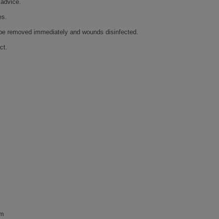
 advice.
es.
ld be removed immediately and wounds disinfected.
ct.
om