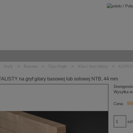
»
»
»
»
Gryfy
Basowe
Typu Angle
Klon i klon falisty
KLON FA
ALISTY na gryf gitary basowej lub solowej NTB, 44 mm
Dostępnoś
Wysyłka w
99
Cena:
szt