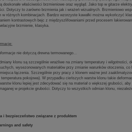
 doskonałe właściwości brzmieniowe oraz wygląd. Jako top w gitarze elektr
ści. Dotyczy to zarówno brzmienia jak i wrażeń wizualnych. Brzmieniowo ws
m w różnych kombinacjach. Bardzo wzorzyste kawałki można wykończyć klas
aniem kontrastowych bejc z międzyszlifowaniami przed procesem lakierowani
elacyjne brzmienie, klasyka.
rmacje:
nformacje nie dotyczą drewna termowanego...
dmiany klonu są szczególnie wrażliwe na zmiany temperatury i wilgotności, 
uchych, wysezonowanych materiałów przy zmianie warunków otoczenia, co bar
miejsca łączenia. Szczególnie przy pracy z klonem ważne jest zaaklimatyzow
 temperatura pokojowa). W przypadku cieńszych warstw klonu takie deforma
warstw klonu lepiej jest zdecydować się na materiał o większej grubości, ab
aganej w projekcie grubości. Dotyczy to wszystkich odmian klonu, niezależn
ia i bezpieczeństwo związane z produktem
rnings and safety