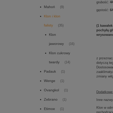
grubość:
4
Mahoń
(9)
gęstość:
6
Klon i klon
falisty
(35)
(1 kawałek
pochyłą gł
Klon
wrysowano 
jaworowy
(16)
Klon cukrowy
z przeznac
twardy
(14)
dotyczą te
Dostosowan
Padauk
(1)
zaaklimatyz
zmiany wil
Wenge
(1)
Ovangkol
(1)
Dodatkowe 
Zebrano
(1)
Inne nazw
Klon w odm
Etimoe
(1)
pochodzące 