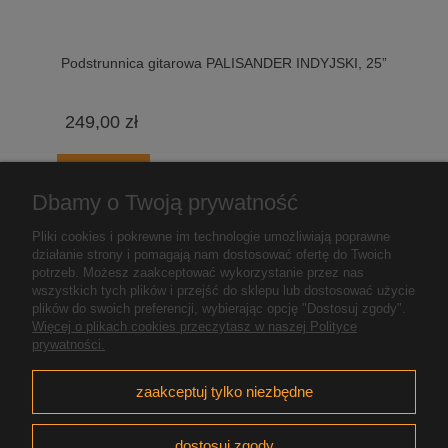
Podstrunnica gitarowa PALISANDER INDYJSKI, 25”
249,00 zł
do koszyka
Dbamy o Twoją prywatność
Pliki cookies i pokrewne im technologie umożliwiają poprawne
«
1
2
3
4
5
6
...
11
»
działanie strony i pomagają nam dostosować ofertę do Twoich
potrzeb. Możesz zaakceptować wykorzystanie przez nas
wszystkich tych plików i przejść do sklepu lub dostosować użycie
plików do swoich preferencji, wybierając opcję "Dostosuj zgody".
Pomoc
Więcej o plikach cookies przeczytasz w naszej Polityce
prywatności.
Moje konto
zaakceptuj tylko niezbędne
Płatności i dostawa
dostosuj zgody