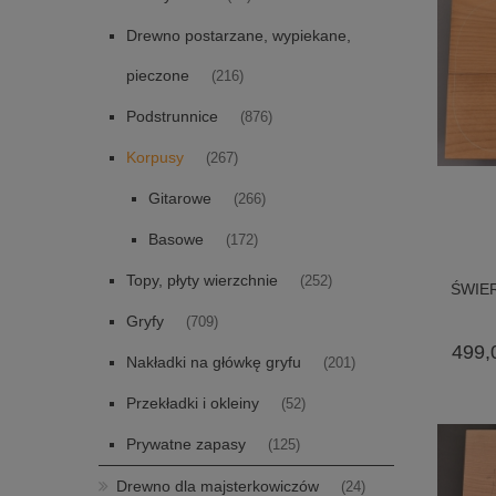
Drewno postarzane, wypiekane,
pieczone
(216)
Podstrunnice
(876)
Korpusy
(267)
Gitarowe
(266)
Basowe
(172)
Topy, płyty wierzchnie
(252)
ŚWIER
Gryfy
(709)
499,
Nakładki na główkę gryfu
(201)
Przekładki i okleiny
(52)
Prywatne zapasy
(125)
Drewno dla majsterkowiczów
(24)