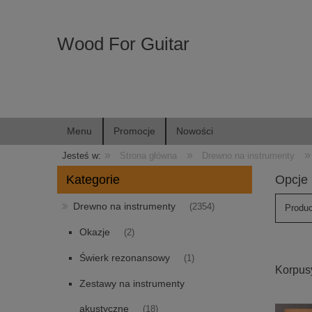
Wood For Guitar
Menu
Promocje
Nowości
»
»
»
Jesteś w:
Strona główna
Drewno na instrumenty
Kategorie
Opcje 
Drewno na instrumenty
(2354)
Produc
Okazje
(2)
Świerk rezonansowy
(1)
Korpus
Zestawy na instrumenty
akustyczne
(18)