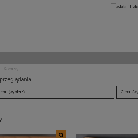
Korpusy
przeglądania
ent: (wybierz)
Cena: (wy
y