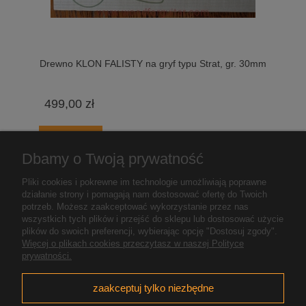
Drewno KLON FALISTY na gryf typu Strat, gr. 30mm
499,00 zł
do koszyka
Dbamy o Twoją prywatność
Pliki cookies i pokrewne im technologie umożliwiają poprawne
«
1
2
3
4
5
...
9
»
działanie strony i pomagają nam dostosować ofertę do Twoich
potrzeb. Możesz zaakceptować wykorzystanie przez nas
wszystkich tych plików i przejść do sklepu lub dostosować użycie
plików do swoich preferencji, wybierając opcję "Dostosuj zgody".
Pomoc
Więcej o plikach cookies przeczytasz w naszej Polityce
prywatności.
Moje konto
zaakceptuj tylko niezbędne