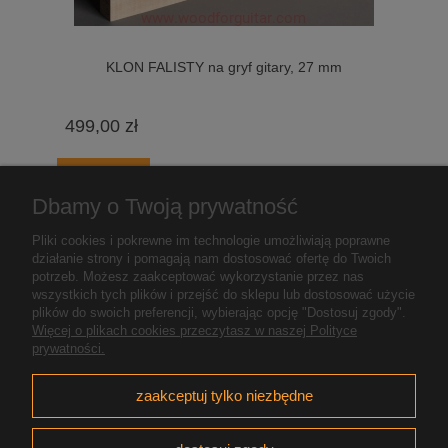
KLON FALISTY na gryf gitary, 27 mm
499,00 zł
do koszyka
Dbamy o Twoją prywatność
Pliki cookies i pokrewne im technologie umożliwiają poprawne
«
1
...
3
4
5
6
7
...
9
»
działanie strony i pomagają nam dostosować ofertę do Twoich
potrzeb. Możesz zaakceptować wykorzystanie przez nas
wszystkich tych plików i przejść do sklepu lub dostosować użycie
plików do swoich preferencji, wybierając opcję "Dostosuj zgody".
Pomoc
Więcej o plikach cookies przeczytasz w naszej Polityce
prywatności.
Moje konto
zaakceptuj tylko niezbędne
Płatności i dostawa